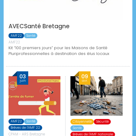
AVECSanté Bretagne
AMF22
Santé
AMF22
Kit “100 premiers jours” pour les Maisons de Santé
Pluriprofessionnelles à destination des élus locaux
03
09
juin
avr.
AMF22
Santé
Citoyenneté
Sécurité
Brèves de l'AMF 22
Santé
CPAM - ARS Bretagne
Brèves de l'AMF nationale