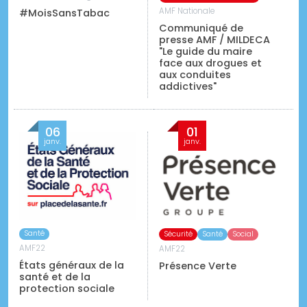
AMF Nationale
#MoisSansTabac
Communiqué de
presse AMF / MILDECA
"Le guide du maire
face aux drogues et
aux conduites
addictives"
06
01
janv.
janv.
Santé
Sécurité
Santé
Social
AMF22
AMF22
États généraux de la
Présence Verte
santé et de la
protection sociale