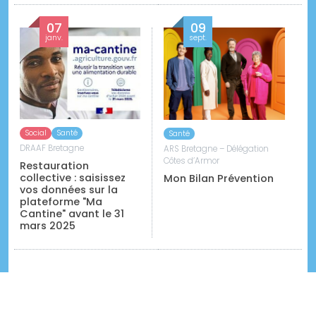
07
09
janv.
sept.
Social
Santé
Santé
DRAAF Bretagne
ARS Bretagne – Délégation
Côtes d’Armor
Restauration
collective : saisissez
Mon Bilan Prévention
vos données sur la
plateforme "Ma
Cantine" avant le 31
mars 2025