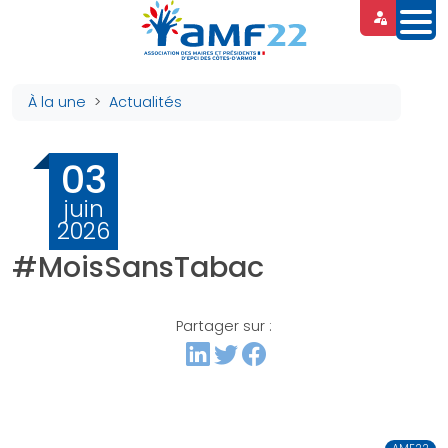
Panneau de gestion des cookies
À la une
Actualités
03
juin
2026
#MoisSansTabac
Partager sur :