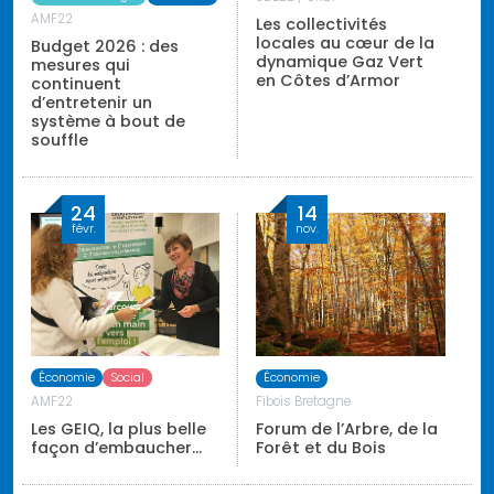
AMF22
Les collectivités
locales au cœur de la
Budget 2026 : des
dynamique Gaz Vert
mesures qui
en Côtes d’Armor
continuent
d’entretenir un
système à bout de
souffle
24
14
févr.
nov.
Économie
Social
Économie
AMF22
Fibois Bretagne
Les GEIQ, la plus belle
Forum de l’Arbre, de la
façon d’embaucher…
Forêt et du Bois