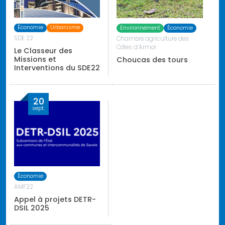
Économie
Urbanisme
Environnement
Économie
SDE 22
Chambre agriculture des
Côtes d’Armor
Le Classeur des
Missions et
Choucas des tours
Interventions du SDE22
20
sept.
Économie
AMF22
Appel à projets DETR-
DSIL 2025