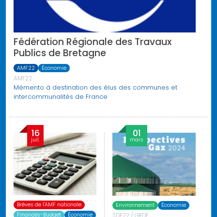
Fédération Régionale des Travaux
Publics de Bretagne
AMF22
Économie
AMF22
Mémento à destination des élus des communes et
intercommunalités de France
16
01
juil.
mars
Brèves de l'AMF nationale
Environnement
Économie
Finances-Budget
Économie
SDE22 / GRDF