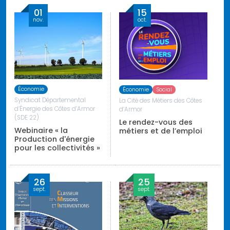
01
15
nov.
oct.
Économie
Économie
Social
Syndicat Départemental
La Cité des Métiers des Côtes
d’Énergie des Côtes d’Armor
d’Armor
(SDE 22)
Le rendez-vous des
Webinaire « la
métiers et de l’emploi
Production d'énergie
pour les collectivités »
26
25
sept.
sept.