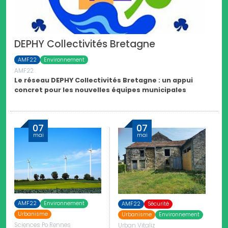
DEPHY Collectivités Bretagne
AMF22
Environnement
AMF22
Le réseau DEPHY Collectivités Bretagne : un appui
concret pour les nouvelles équipes municipales
07
07
mai
mai
AMF22
Environnement
AMF22
Sécurité
Urbanisme
Urbanisme
Environnement
Sciences Po Rennes
Urban Vitaliz