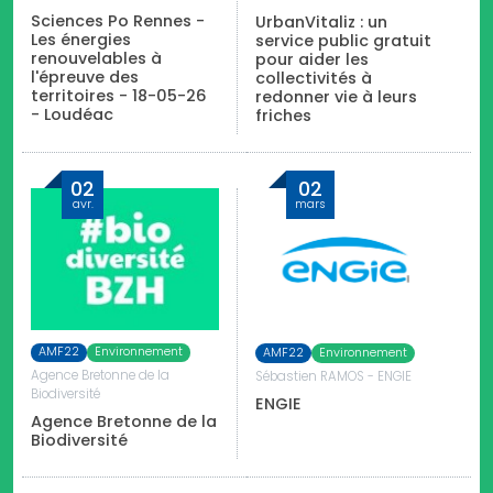
Sciences Po Rennes -
UrbanVitaliz : un
Les énergies
service public gratuit
renouvelables à
pour aider les
l'épreuve des
collectivités à
territoires - 18-05-26
redonner vie à leurs
- Loudéac
friches
02
02
avr.
mars
AMF22
Environnement
AMF22
Environnement
Agence Bretonne de la
Sébastien RAMOS - ENGIE
Biodiversité
ENGIE
Agence Bretonne de la
Biodiversité