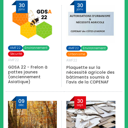
30
30
janv.
janv.
AMF22
Environnement
AMF22
Environnement
Sécurité
Urbanisme
AMF22
AMF22
GDSA 22 - Frelon à
Plaquette sur la
pattes jaunes
nécessité agricole des
(anciennement
bâtiments soumis à
Asiatique)
l'avis de la CDPENAF
09
30
déc.
sept.