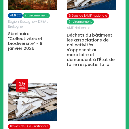
AMF22
Environnement
Brèves de l'AMF nationale
Région Bretagne - DREAL
Environnement
Bretagne
AMF Nationale
Séminaire
Déchets du bâtiment :
"Collectivités et
les associations de
biodiversité" - 8
collectivités
janvier 2026
s’opposent au
moratoire et
demandent à l’État de
faire respecter la loi
25
sept.
Brèves de l'AMF nationale