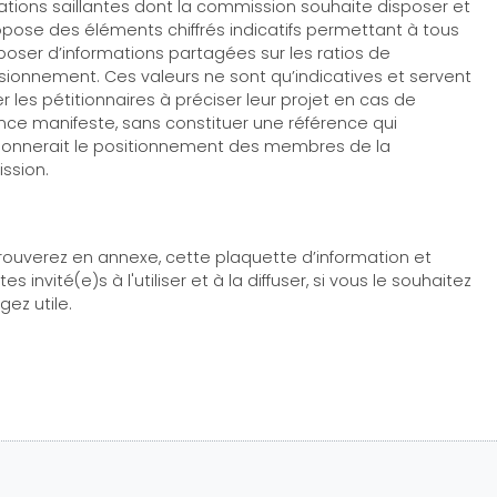
ations saillantes dont la commission souhaite disposer et
opose des éléments chiffrés indicatifs permettant à tous
poser d’informations partagées sur les ratios de
ionnement. Ces valeurs ne sont qu’indicatives et servent
er les pétitionnaires à préciser leur projet en cas de
ence manifeste, sans constituer une référence qui
ionnerait le positionnement des membres de la
ssion.
rouverez en annexe, cette plaquette d’information et
es invité(e)s à l'utiliser et à la diffuser, si vous le souhaitez
ugez utile.