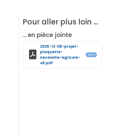
Pour aller plus loin …
… en pièce jointe
2025-12-08-projet-
plaquette-
182 Ko
necessite-agricole-
v8.pdf