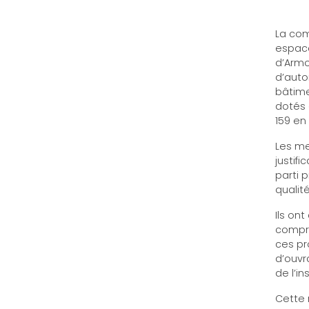
La com
espace
d’Armo
d’auto
bâtime
dotés 
159 en
Les me
justif
parti 
qualité
Ils on
compré
ces pr
d’ouvr
de l’i
Cette 