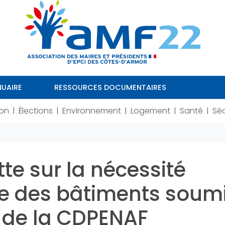
UAIRE
RESSOURCES DOCUMENTAIRES
ion
Élections
Environnement
Logement
Santé
Séc
|
|
|
|
|
te sur la nécessité
le des bâtiments soum
s de la CDPENAF