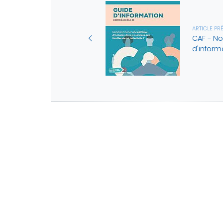
ARTICLE PR
CAF - N
d'informa
L'AMF
Le mo
L'hist
Nos m
Nous contacter
L'asso
Parten
©2026 AMF22
Mentions légales