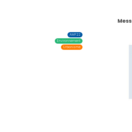
Mess
AMF22
Environnement
Urbanisme