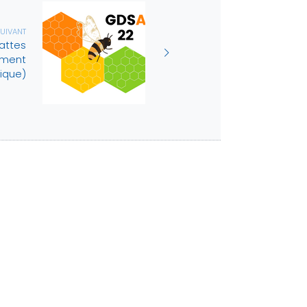
SUIVANT
pattes
ement
tique)
ES
Espace adhérent
AIRES
Me connecter pour accéder à
ces contenus
information
formation
Conception et réalisation :
Studio design Kaloa