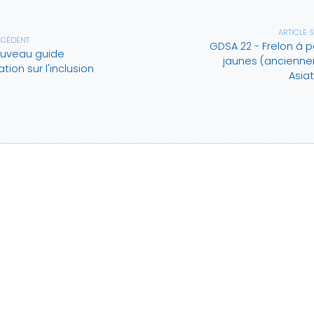
ARTICLE 
ÉCÉDENT
GDSA 22 - Frelon à 
ouveau guide
jaunes (ancienn
tion sur l'inclusion
Asia
 22
ANNUAIRE
RESSOURC
DOCUMENT
t du président
Communes
Réunions d'
orique
Cantons
Lettres d'in
issions
Intercommunalités
ciation
aires