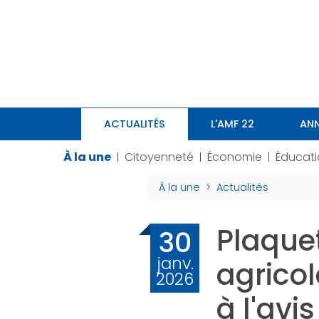
Panneau de gestion des cookies
ACTUALITÉS
L'AMF 22
ANN
À la une
Citoyenneté
Économie
Éducat
|
|
|
À la une
Actualités
Plaquet
30
janv.
agrico
2026
à l'avi