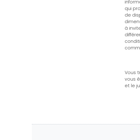
inform
qui pr
de dis
dimens
à invit
différ
condit
commi
Vous t
vous êt
et le j