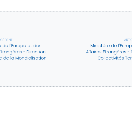
ÉCÉDENT
ARTI
e de l'Europe et des
Ministère de l'Euro
 Étrangères - Direction
Affaires Étrangères -
 de la Mondialisation
Collectivités Ter
 22
ANNUAIRE
RESSOURC
DOCUMENT
t du président
Communes
Réunions d'
orique
Cantons
Lettres d'in
issions
Intercommunalités
ciation