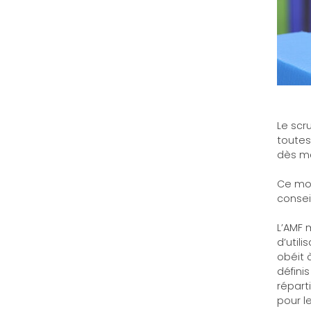
Le scr
toutes
dès ma
Ce mod
conseil
L’AMF 
d’utili
obéit 
défini
répart
pour l