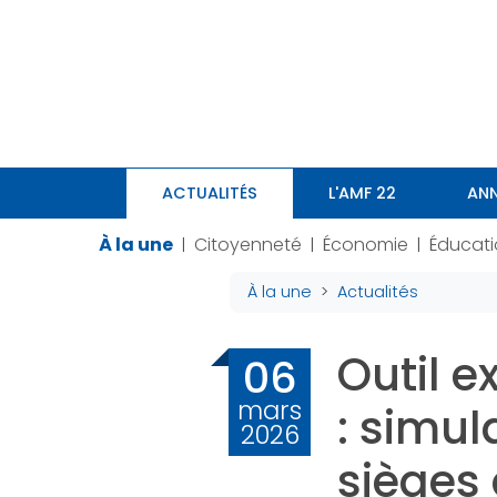
Panneau de gestion des cookies
ACTUALITÉS
L'AMF 22
ANN
À la une
Citoyenneté
Économie
Éducat
|
|
|
À la une
Actualités
Outil e
06
mars
: simul
2026
sièges 