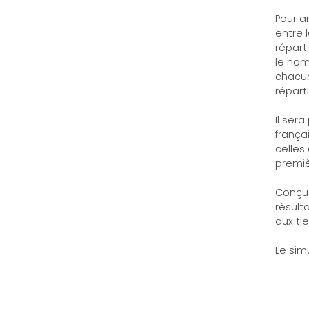
Pour a
entre 
réparti
le nom
chacun
réparti
Il ser
frança
celles
premièr
Conçu
résult
aux ti
Le sim