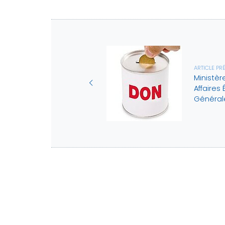
ARTICLE PR
Ministèr
Affaires
Générale
L'AMF
Le mo
L'hist
Nos m
Nous contacter
L'asso