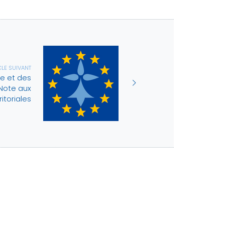
CLE SUIVANT
pe et des
 Note aux
ritoriales
ES
Espace adhérent
AIRES
Me connecter pour accéder à
ces contenus
information
formation