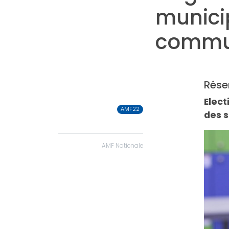
munici
commu
Rése
Elect
AMF22
des s
Élections
AMF Nationale