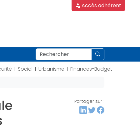
Accès adhérent
urité
Social
Urbanisme
Finances-Budget
|
|
|
ale
Partager sur :
s