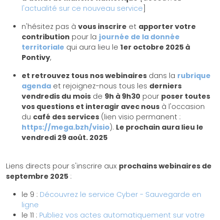
l'actualité sur ce nouveau service
]
n'hésitez pas à
vous inscrire
et
apporter votre
contribution
pour la
journée de la donnée
territoriale
qui aura lieu le
1er octobre 2025 à
Pontivy
,
et retrouvez tous nos webinaires
dans la
rubrique
agenda
et rejoignez-nous tous les
derniers
vendredis du mois
de
9h à 9h30
pour
poser toutes
vos questions et interagir avec nous
à l'occasion
du
café des services
(lien visio permanent :
https://mega.bzh/visio
).
Le prochain aura lieu le
vendredi 29 août. 2025
Liens directs pour s'inscrire aux
prochains webinaires de
septembre 2025
:
le 9 :
Découvrez le service Cyber - Sauvegarde en
ligne
le 11 :
Publiez vos actes automatiquement sur votre