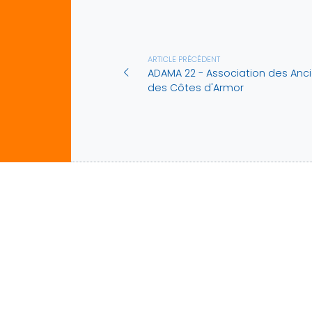
ARTICLE PRÉCÉDENT
ADAMA 22 - Association des Anci
des Côtes d'Armor
L'AMF
Le mo
L'hist
Nos m
Nous contacter
L'asso
Parten