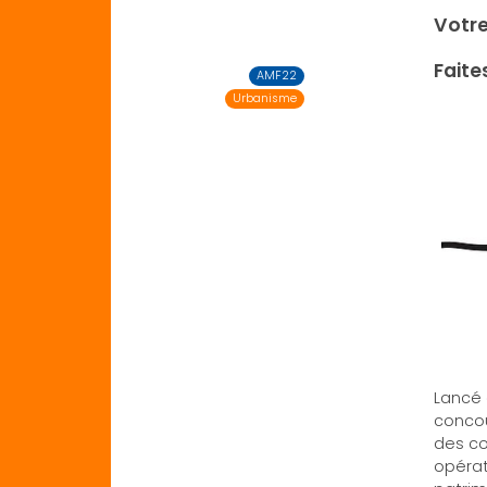
Votre
Faite
AMF22
Urbanisme
Lancé 
concou
des co
opérat