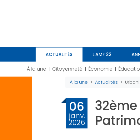
Panneau de gestion des cookies
ACTUALITÉS
L'AMF 22
ANN
À la une
Citoyenneté
Économie
Éducati
|
|
|
À la une
Actualités
Urban
32ème 
06
janv.
Patrim
2026