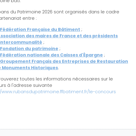
oine bâti.
bans du Patrimoine 2026 sont organisés dans le cadre
artenariat entre :
 Fédération Française du Bâtiment
;
Association des maires de France et des présidents
'intercommunalité
;
 Fondation du patrimoine
;
 Fédération nationale des Caisses d'Épargne
;
 Groupement Français des Entreprises de Restauration
e Monuments Historiques
.
rouverez toutes les informations nécessaires sur le
rs à l'adresse suivante
//www.rubansdupatrimoine.ffbatiment.fr/le-concours