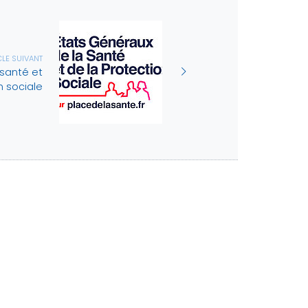
CLE SUIVANT
 santé et
n sociale
ES
Espace adhérent
AIRES
Me connecter pour accéder à
ces contenus
information
formation