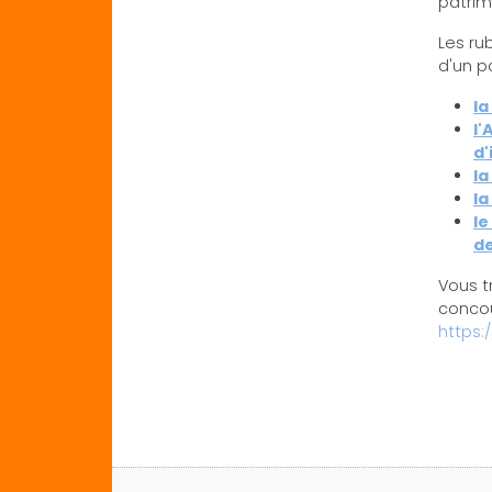
patrim
Les ru
d'un p
la
l'
d
la
la
le
d
Vous t
concou
https: