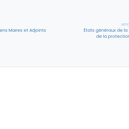
ARTI
ens Maires et Adjoints
États généraux de la
de la protectio
 22
ANNUAIRE
RESSOURC
DOCUMENT
t du président
Communes
Réunions d'
orique
Cantons
Lettres d'in
issions
Intercommunalités
ciation
aires