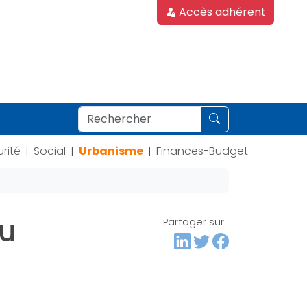
Accès adhérent
rité
Social
Urbanisme
Finances-Budget
|
|
|
du
Partager sur :