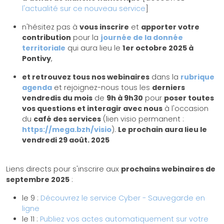
l'actualité sur ce nouveau service
]
n'hésitez pas à
vous inscrire
et
apporter votre
contribution
pour la
journée de la donnée
territoriale
qui aura lieu le
1er octobre 2025 à
Pontivy
,
et retrouvez tous nos webinaires
dans la
rubrique
agenda
et rejoignez-nous tous les
derniers
vendredis du mois
de
9h à 9h30
pour
poser toutes
vos questions et interagir avec nous
à l'occasion
du
café des services
(lien visio permanent :
https://mega.bzh/visio
).
Le prochain aura lieu le
vendredi 29 août. 2025
Liens directs pour s'inscrire aux
prochains webinaires de
septembre 2025
:
le 9 :
Découvrez le service Cyber - Sauvegarde en
ligne
le 11 :
Publiez vos actes automatiquement sur votre